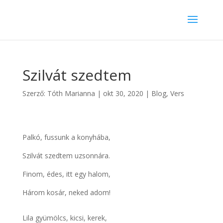
Szilvát szedtem
Szerző:
Tóth Marianna
|
okt 30, 2020
|
Blog
,
Vers
Palkó, fussunk a konyhába,
Szilvát szedtem uzsonnára.
Finom, édes, itt egy halom,
Három kosár, neked adom!
Lila gyümölcs, kicsi, kerek,