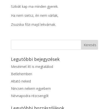
Szilvát kap ma minden gyerek.
Ha nem sietsz, én nem várlak,
Zsuzska főzi majd lekvárnak.
Legutóbbi bejegyzések
Meséimet itt is megtalálod
Betlehemben
Altató neked
Nincsen nekem egyebem
Névnapodra rézcsengőt
Legutóbbi hozzászólások